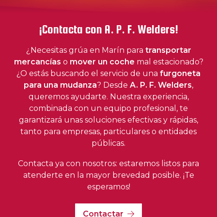
¡Contacta con A. P. F. Welders!
¿Necesitas grúa en Marín para
transportar
mercancías
o
mover un coche
mal estacionado?
A. P. F. Welders: tu grúa y
¿O estás buscando el servicio de una
furgoneta
camiones en Marín
para una mudanza
? Desde
A. P. F. Welders
,
queremos ayudarte. Nuestra experiencia,
combinada con un equipo profesional, te
garantizará unas soluciones efectivas y rápidas,
tanto para empresas, particulares o entidades
públicas.
Contacta ya con nosotros: estaremos listos para
atenderte en la mayor brevedad posible. ¡Te
esperamos!
Contactar