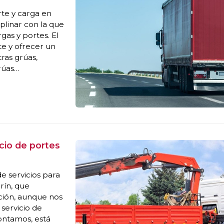
rte y carga en
plinar con la que
gas y portes. El
te y ofrecer un
tras grúas,
rúas
ualquier tipo de
cio de portes
e servicios para
rín, que
ción, aunque nos
 servicio de
ontamos, está