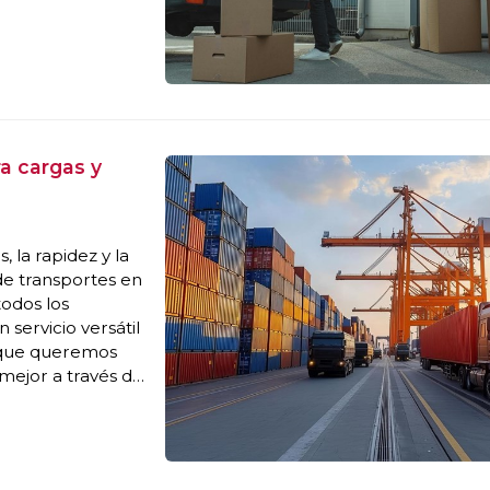
mapa de tu
a cargas y
 la rapidez y la
de transportes en
todos los
servicio versátil
l que queremos
 mejor a través de
 1. Transporte de