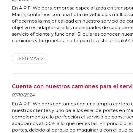
En A.P.F. Welders, empresa especializada en transpo
Marín, contamos con una flota de vehículos multidisci
ofrecemos la mejor calidad en nuestro servicio de car
objetivo es adaptarse a las necesidades de cada clien
servicio eficiente y funcional. Si quieres conocer nues
camiones y furgonetas, ¡no te pierdas este artículo! G
especializadas Están equipadas para poder realizar c
trabajo de carga o transpor...
LEER MÁS
Cuenta con nuestros camiones para el servi
07/10/2024
En A.P.F. Welders contamos con una amplia cartera d
nuestros clientes y uno de ellos es el de portes en Ma
complementa a la perfección el servicio de construc
adaptamos al 100% a lo que necesites. En principio, el
portes, debido al parque de maquinaria con el que c