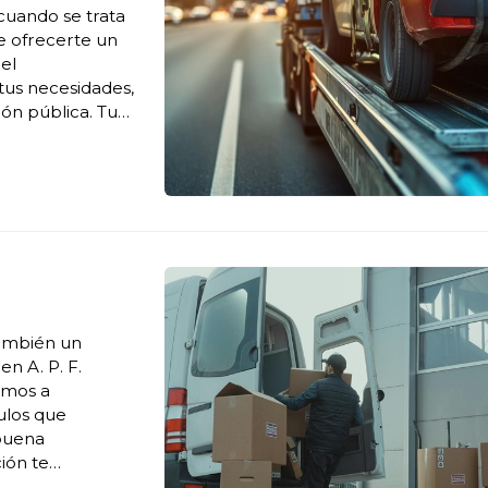
cuando se trata
ce ofrecerte un
el
tus necesidades,
ión pública. Tu
stro servicio de
ambién un
en A. P. F.
emos a
ulos que
 buena
ión te
danza exitosa con