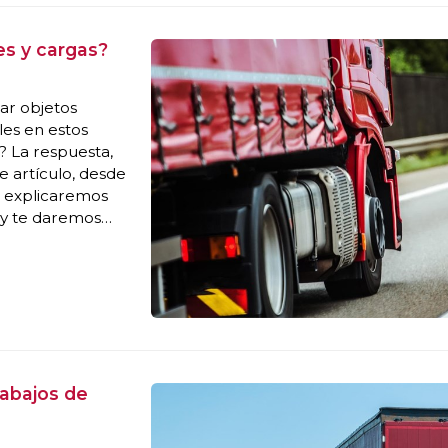
es y cargas?
ar objetos
les en estos
? La respuesta,
e artículo, desde
e explicaremos
o y te daremos
e leyendo y
rabajos de