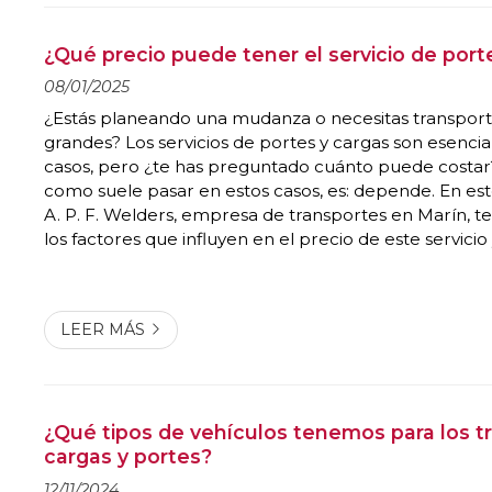
¿Qué precio puede tener el servicio de port
08/01/2025
¿Estás planeando una mudanza o necesitas transport
grandes? Los servicios de portes y cargas son esencia
casos, pero ¿te has preguntado cuánto puede costar
como suele pasar en estos casos, es: depende. En est
A. P. F. Welders, empresa de transportes en Marín, t
los factores que influyen en el precio de este servici
algunos consejos para obtener la mejor oferta. ¡Sigu
apunta! ¿De qué depende el precio d...
LEER MÁS
¿Qué tipos de vehículos tenemos para los t
cargas y portes?
12/11/2024