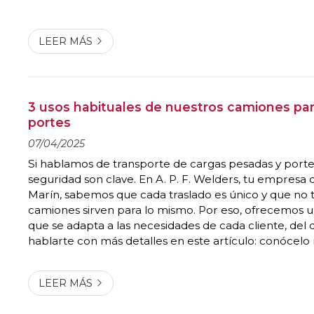
furgoneta. ¡Toma nota! 1. Planificación anticipada: el 
mudanz...
LEER MÁS
3 usos habituales de nuestros camiones par
portes
07/04/2025
Si hablamos de transporte de cargas pesadas y portes,
seguridad son clave. En A. P. F. Welders, tu empresa 
Marín, sabemos que cada traslado es único y que no 
camiones sirven para lo mismo. Por eso, ofrecemos un 
que se adapta a las necesidades de cada cliente, de
hablarte con más detalles en este artículo: conócelo
estos tres usos fundamentales de nuestros camiones.
materiales de constr...
LEER MÁS