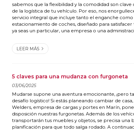
sabemos que la flexibilidad y la comodidad son clave 
de la logística de tu vehículo. Por eso, nos enorgulle
servicio integral que incluye tanto el enganche como 
estacionamiento de coches, diseñado para satisfacer 
ya seas un particular, una empresa o una administrac
coche, enganchado y transportado con seguridad Nue
enganche está pensado para ti,...
LEER MÁS
5 claves para una mudanza con furgoneta
03/06/2025
Mudarse supone una aventura emocionante, ¡pero t
desafío logístico! Si estás planeando cambiar de casa, 
Welders, empresa de cargas y portes en Marín, pon
disposición nuestras furgonetas. Además de los vehíc
transportarán tus muebles y objetos, se precisa una
planificación para que todo salga rodado. A continuac
presentamos cinco consejos esenciales para una mu